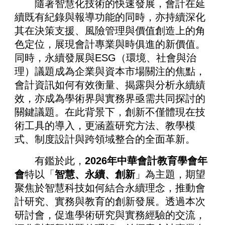
隨著智慧化技術的快速發展，會計在延
續既有紀錄與報導功能的同時，亦持續深化
其在決策支援、風險管理與價值創造上的角
色定位，展現會計專業與時俱進的新價值。
同時，永續發展與ESG（環境、社會與治
理）議題成為企業與資本市場關注的焦點，
會計資訊如何有效衡量、揭露與分析永續績
效，亦成為學術界與實務界亟需共同探討的
關鍵議題。在此背景下，創新不僅體現在技
術工具的導入，更涵蓋研究方法、教學模
式、制度設計與跨領域整合的全面革新。
有鑑於此，
2026年中華會計教育學會年
會
特以「
智慧、永續、創新
」為主題，期望
聚焦於智慧科技如何結合永續理念，推動會
計研究、實務與教育的創新發展。透過本次
研討會，促進學術研究與實務經驗的交流，